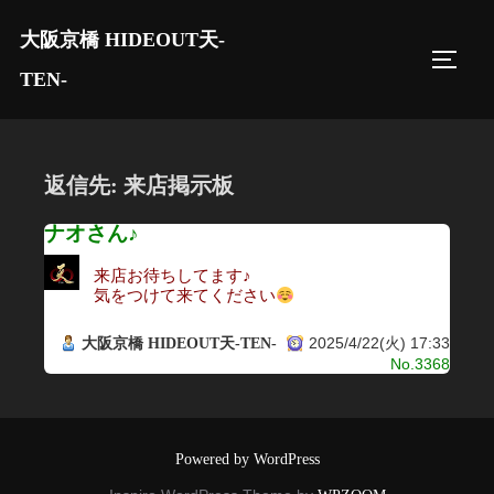
コ
大阪京橋 HIDEOUT天-
ン
サイド
テ
TEN-
ン
ツ
へ
返信先: 来店掲示板
ス
キ
ナオさん♪
ッ
来店お待ちしてます♪
プ
気をつけて来てください
2025/4/22(火) 17:33
大阪京橋 HIDEOUT天-TEN-
No.3368
Powered by WordPress