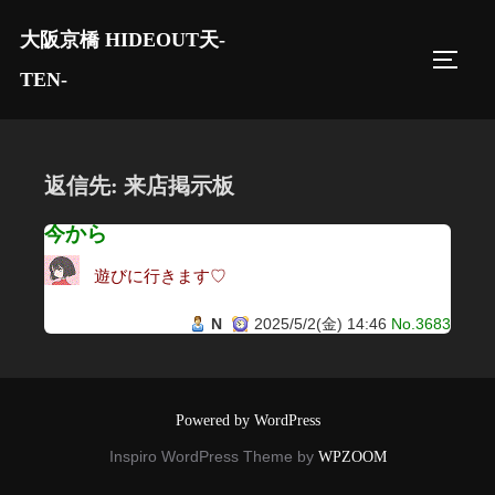
コ
大阪京橋 HIDEOUT天-
ン
サイド
テ
TEN-
ン
ツ
へ
返信先: 来店掲示板
ス
キ
今から
ッ
遊びに行きます♡
プ
N
2025/5/2(金) 14:46
No.3683
Powered by WordPress
Inspiro WordPress Theme by
WPZOOM