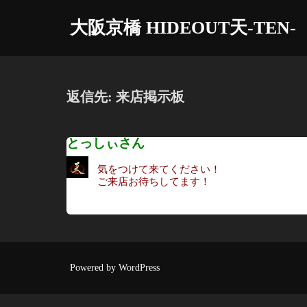
コ
大阪京橋 HIDEOUT天-TEN-
ン
テ
ン
ツ
返信先: 来店掲示板
へ
ス
とっしぃさん
キ
ッ
気をつけて来てください！
プ
ご来店お待ちしてます！
Powered by WordPress