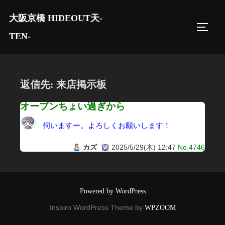
コ
大阪京橋 HIDEOUT天-
ン
サイド
テ
TEN-
ン
ツ
へ
返信先: 来店掲示板
ス
キ
オープンちょい過ぎから
ッ
伺いますー。よろしくお願いします！
プ
カズ
2025/5/29(木) 12:47
No.4746
Powered by WordPress
Inspiro WordPress Theme by
WPZOOM