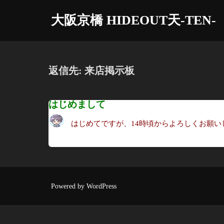
コ
大阪京橋 HIDEOUT天-TEN-
ン
テ
ン
ツ
返信先: 来店掲示板
へ
ス
はじめまして
キ
ッ
はじめてですが、14時頃からよろしくお願い
プ
Powered by WordPress