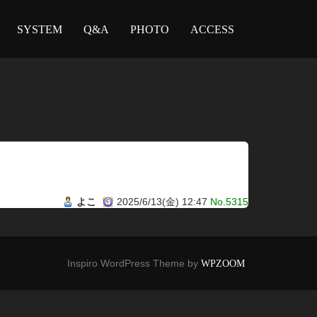
SYSTEM
Q&A
PHOTO
ACCESS
よこ
2025/6/13(金) 12:47
No.5315
Inspiro WordPress Theme by
WPZOOM