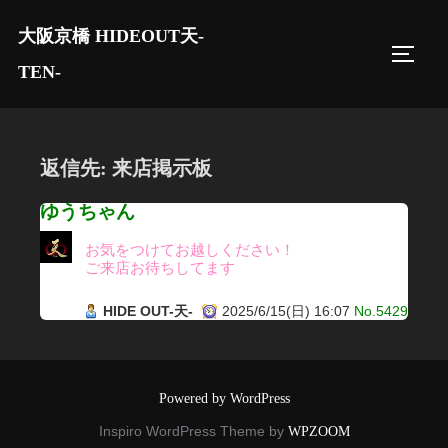
コ
大阪京橋 HIDEOUT天-
ン
サイド
テ
TEN-
ン
ツ
へ
返信先: 来店掲示板
ス
キ
ゆうちゃん
ッ
お気をつけてお越しください！
プ
ご来店お待ちしてます
HIDE OUT-天-
2025/6/15(日) 16:07
No.5429
Powered by WordPress
Inspiro WordPress Theme by
WPZOOM