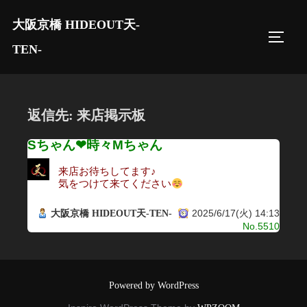
コ
大阪京橋 HIDEOUT天-
ン
サイド
テ
TEN-
ン
ツ
へ
返信先: 来店掲示板
ス
キ
Sちゃん❤︎時々Mちゃん
ッ
来店お待ちしてます♪
プ
気をつけて来てください
2025/6/17(火) 14:13
大阪京橋 HIDEOUT天-TEN-
No.5510
Powered by WordPress