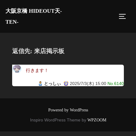
コ
大阪京橋 HIDEOUT天-
ン
サイド
テ
TEN-
ン
ツ
へ
返信先: 来店掲示板
ス
キ
行きます！
ッ
プ
とっしぃ
2025/7/3(木) 15:00
No.6140
Powered by WordPress
Inspiro WordPress Theme by
WPZOOM