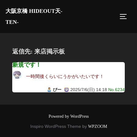
コ
大阪京橋 HIDEOUT天-
ン
サイド
テ
TEN-
ン
ツ
へ
返信先: 来店掲示板
ス
キ
新規です！
ッ
一時間後くらいにうかがいたいです！
プ
ぴー
2025/7/6(日) 14:18
No.6234
Powered by WordPress
Inspiro WordPress Theme by
WPZOOM