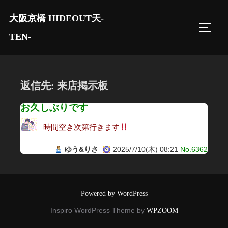
コ
大阪京橋 HIDEOUT天-
ン
サイド
テ
TEN-
ン
ツ
へ
返信先: 来店掲示板
ス
キ
お久しぶりです
ッ
時間空き次第行きます
プ
ゆう&りさ
2025/7/10(木) 08:21
No.6362
Powered by WordPress
Inspiro WordPress Theme by
WPZOOM