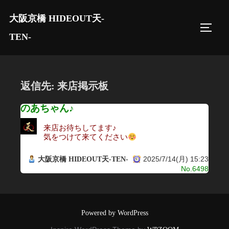
コ
大阪京橋 HIDEOUT天-
ン
サイド
テ
TEN-
ン
ツ
へ
返信先: 来店掲示板
ス
キ
のあちゃん♪
ッ
来店お待ちしてます♪
プ
気をつけて来てください
2025/7/14(月) 15:23
大阪京橋 HIDEOUT天-TEN-
No.6498
Powered by WordPress