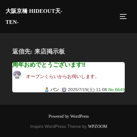
コ
大阪京橋 HIDEOUT天-
ン
サイド
テ
TEN-
ン
ツ
へ
返信先: 来店掲示板
ス
キ
周年おめでとうございます‼︎
ッ
オープンくらいからお伺いします。
プ
パン
2025/7/19(土) 11:08
No.6649
Powered by WordPress
Inspiro WordPress Theme by
WPZOOM