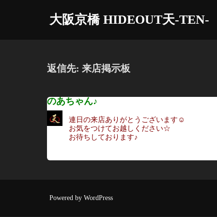
コ
大阪京橋 HIDEOUT天-TEN-
ン
テ
ン
ツ
返信先: 来店掲示板
へ
ス
のあちゃん♪
キ
ッ
連日の来店ありがとうございます☺
プ
お気をつけてお越しください☆
お待ちしております♪
Powered by WordPress