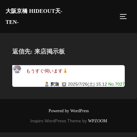
コ
大阪京橋 HIDEOUT天-
ン
サイド
テ
TEN-
ン
ツ
へ
返信先: 来店掲示板
ス
キ
もうすぐ伺います
ッ
プ
釈迦
2025/7/26(土) 15:12
No.7027
Powered by WordPress
Inspiro WordPress Theme by
WPZOOM