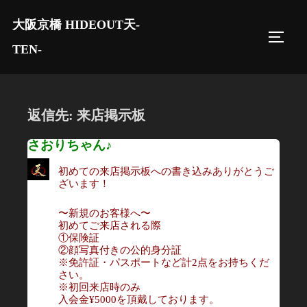
コ
大阪京橋 HIDEOUT天-
ン
サイド
テ
TEN-
ン
ツ
へ
返信先: 来店掲示板
ス
キ
さおりちゃん♪
ッ
初めての来店掲示板への書き込みありがとうご
プ
ざいます！
〜新規のお客様へ〜
初めてご来店される際
①保険証
②顔写真付きの公的身分証
※免許証・パスポートなど計2点をお持ちくだ
さい。
※初回来店時のみ
入会金¥5000を頂戴しております。