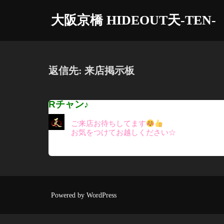
コ
大阪京橋 HIDEOUT天-TEN-
ン
テ
ン
ツ
返信先: 来店掲示板
へ
ス
Rチャン♪
キ
ッ
ご来店お待ちしてます
プ
お気をつけてお越しください☆
Powered by WordPress