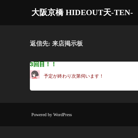
コ
大阪京橋 HIDEOUT天-TEN-
ン
テ
ン
ツ
返信先: 来店掲示板
へ
ス
3回目！！
キ
ッ
予定が終わり次第伺います！
プ
Powered by WordPress