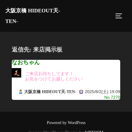
コ
大阪京橋 HIDEOUT天-
ン
サイド
テ
TEN-
ン
ツ
へ
返信先: 来店掲示板
ス
キ
なおちゃん
ッ
ご来店お待ちしてます！
プ
お気をつけてお越しください
2025/8/2(土) 19:09
大阪京橋 HIDEOUT天-TEN-
No.7270
Powered by WordPress