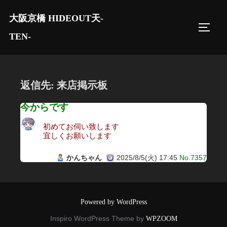
コ
大阪京橋 HIDEOUT天-
ン
サイド
テ
TEN-
ン
ツ
へ
返信先: 来店掲示板
ス
キ
今からです
ッ
初めてお伺い致します
プ
宜しくお願いします
かんちゃん
2025/8/5(火) 17:45
No.7357
Powered by WordPress
Inspiro WordPress Theme by
WPZOOM