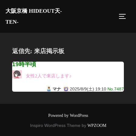
コ
大阪京橋 HIDEOUT天-
ン
サイド
テ
TEN-
ン
ツ
へ
返信先: 来店掲示板
ス
キ
19時半頃
ッ
女性2人で来店します♪
プ
マナ
2025/8/9(土) 19:10
No.7487
Powered by WordPress
Inspiro WordPress Theme by
WPZOOM