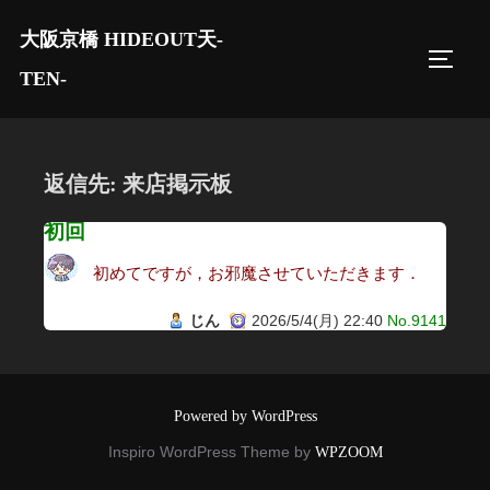
コ
大阪京橋 HIDEOUT天-
ン
サイド
テ
TEN-
ン
ツ
へ
返信先: 来店掲示板
ス
キ
初回
ッ
初めてですが，お邪魔させていただきます．
プ
じん
2026/5/4(月) 22:40
No.9141
Powered by WordPress
Inspiro WordPress Theme by
WPZOOM