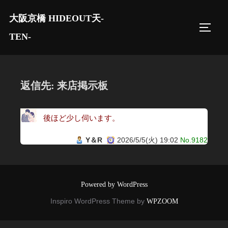
コ
大阪京橋 HIDEOUT天-
ン
サイド
テ
TEN-
ン
ツ
へ
返信先: 来店掲示板
ス
キ
後ほど少し伺います。
ッ
プ
Y＆R
2026/5/5(火) 19:02
No.9182
Powered by WordPress
Inspiro WordPress Theme by
WPZOOM