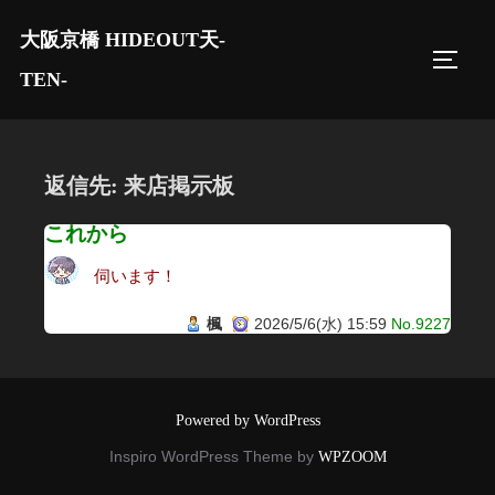
コ
大阪京橋 HIDEOUT天-
ン
サイド
テ
TEN-
ン
ツ
へ
返信先: 来店掲示板
ス
キ
これから
ッ
伺います！
プ
楓
2026/5/6(水) 15:59
No.9227
Powered by WordPress
Inspiro WordPress Theme by
WPZOOM