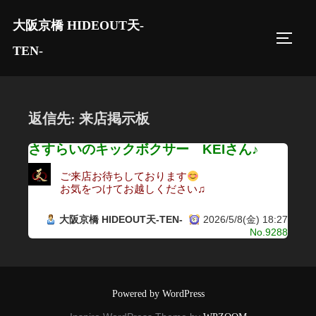
コ
大阪京橋 HIDEOUT天-
ン
サイド
テ
TEN-
ン
ツ
へ
返信先: 来店掲示板
ス
キ
さすらいのキックボクサー KEIさん♪
ッ
ご来店お待ちしております
プ
お気をつけてお越しください♫
大阪京橋 HIDEOUT天-TEN-
2026/5/8(金) 18:27
No.9288
Powered by WordPress