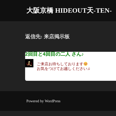
コ
大阪京橋 HIDEOUT天-TEN-
ン
テ
ン
ツ
返信先: 来店掲示板
へ
ス
2回目と4回目の二人 さん♪
キ
ッ
ご来店お待ちしております
プ
お気をつけてお越しください♫
Powered by WordPress