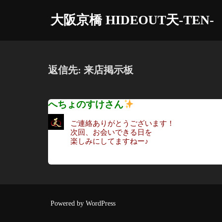
コ
大阪京橋 HIDEOUT天-TEN-
ン
テ
ン
ツ
返信先: 来店掲示板
へ
ス
キ
へちょのすけさん
ッ
ご連絡ありがとうございます！
プ
次回、お会いできる日を
楽しみにしてますねー♪
Powered by WordPress