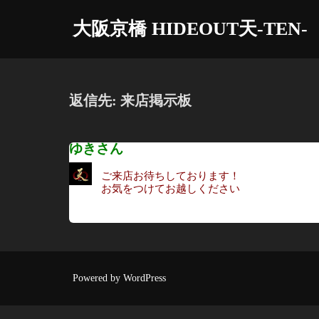
コ
大阪京橋 HIDEOUT天-TEN-
ン
テ
ン
ツ
返信先: 来店掲示板
へ
ス
ゆきさん
キ
ッ
ご来店お待ちしております！
プ
お気をつけてお越しください
Powered by WordPress