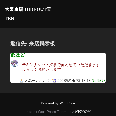
コ
大阪京橋 HIDEOUT天-
ン
サイド
テ
TEN-
ン
ツ
へ
返信先: 来店掲示板
ス
キ
後ほど
ッ
チキンナゲット持参で伺わせていただきます
プ
よろしくお願いします
とみー。。。！
2026/5/14(木) 17:13
No.9575
Powered by WordPress
Inspiro WordPress Theme by
WPZOOM