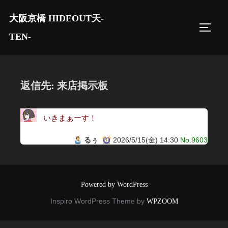
コ
大阪京橋 HIDEOUT天-
ン
サイド
テ
TEN-
ン
ツ
へ
返信先: 来店掲示板
ス
キ
いきまぁーす！
ッ
プ
るぅ
2026/5/15(金) 14:30
No.9603
Powered by WordPress
Inspiro WordPress Theme by
WPZOOM