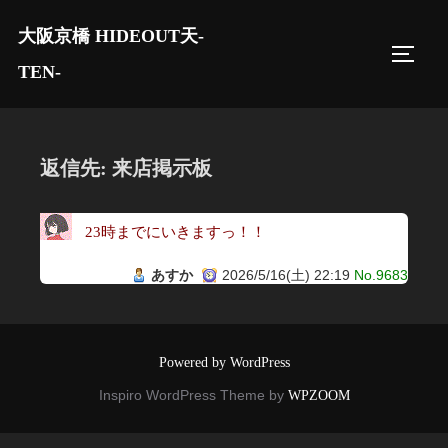
コ
大阪京橋 HIDEOUT天-
ン
サイド
テ
TEN-
ン
ツ
へ
返信先: 来店掲示板
ス
キ
23時までにいきますっ！！
ッ
プ
あすか
2026/5/16(土) 22:19
No.9683
Powered by WordPress
Inspiro WordPress Theme by
WPZOOM