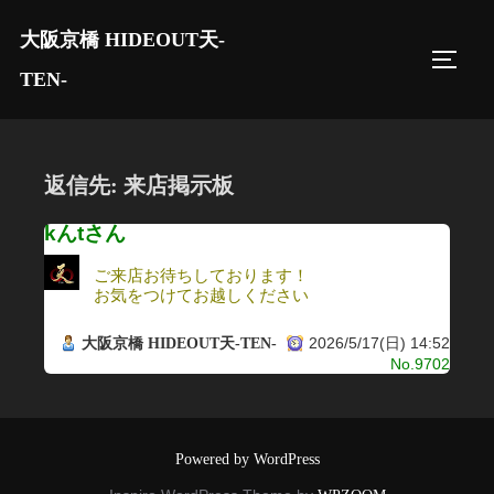
コ
大阪京橋 HIDEOUT天-
ン
サイド
テ
TEN-
ン
ツ
へ
返信先: 来店掲示板
ス
キ
kんtさん
ッ
ご来店お待ちしております！
プ
お気をつけてお越しください
2026/5/17(日) 14:52
大阪京橋 HIDEOUT天-TEN-
No.9702
Powered by WordPress