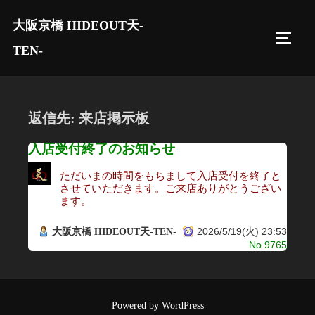
コ
大阪京橋 HIDEOUT天-
ン
サイド
テ
TEN-
ン
ツ
へ
返信先: 来店掲示板
ス
キ
入店受付終了のお知らせ
ッ
ただいまの時間をもちまして入店受付を終了と
プ
させていただきます。ご来店ありがとうござい
ます。
2026/5/19(火) 23:53
大阪京橋 HIDEOUT天-TEN-
No.9765
Powered by WordPress