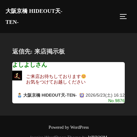
コ
大阪京橋 HIDEOUT天-
ン
サイド
テ
TEN-
ン
ツ
へ
返信先: 来店掲示板
ス
キ
よしよしさん
ッ
ご来店お待ちしております
プ
お気をつけてお越しください
大阪京橋 HIDEOUT天-TEN-
2026/5/23(土) 16:12
No.9876
Powered by WordPress