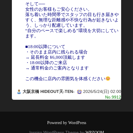
そして──
女性のお客様もご安心ください。
落ち着いた時間帯でスタッフの目も行き届きや
すく、無理な距離感や不快な行為が起きないよ
う、しっかり配慮しています。
“自分のペースで楽しめる”環境を大切にしてい
ます。
■18:00以降について
・そのまま店内に残られる場合
→ 延長料金 ¥6,000頂戴します
・18:00以降のご来店
→ 通常料金のご案内となります
この機会に店内の雰囲気を体感ください
大阪京橋 HIDEOUT天-TEN-
2026/5/24(日) 02:00
No.9912
Powered by WordPress
Inspiro WordPress Theme by
WPZOOM