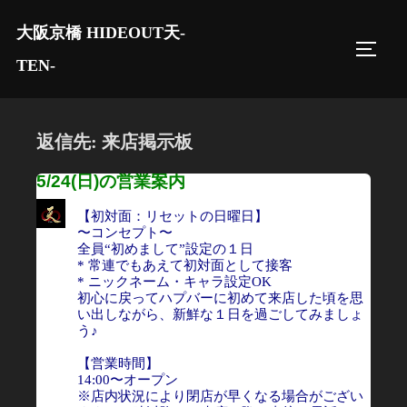
コ
大阪京橋 HIDEOUT天-
ン
サイド
テ
TEN-
ン
ツ
へ
返信先: 来店掲示板
ス
5/24(日)の営業案内
キ
ッ
【初対面：リセットの日曜日】
〜コンセプト〜
プ
全員“初めまして”設定の１日
* 常連でもあえて初対面として接客
* ニックネーム・キャラ設定OK
初心に戻ってハプバーに初めて来店した頃を思
い出しながら、新鮮な１日を過ごしてみましょ
う♪
【営業時間】
14:00〜オープン
※店内状況により閉店が早くなる場合がござい