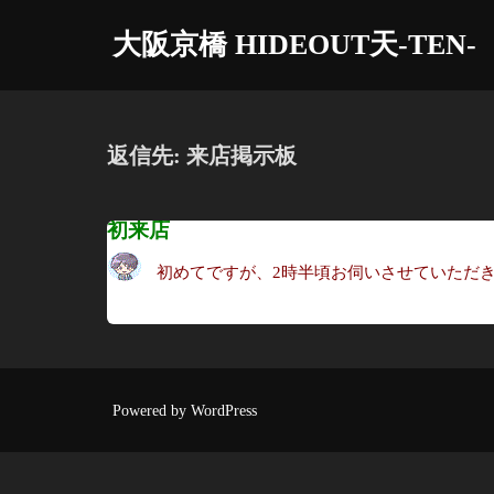
コ
大阪京橋 HIDEOUT天-TEN-
ン
テ
ン
ツ
返信先: 来店掲示板
へ
ス
初来店
キ
ッ
初めてですが、2時半頃お伺いさせていただ
プ
Powered by WordPress