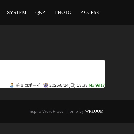
SYSTEM
Q&A
PHOTO
ACCESS
チョコボーイ
2026/5/24(日) 13:33
No.9917
Inspiro WordPress Theme by
WPZOOM