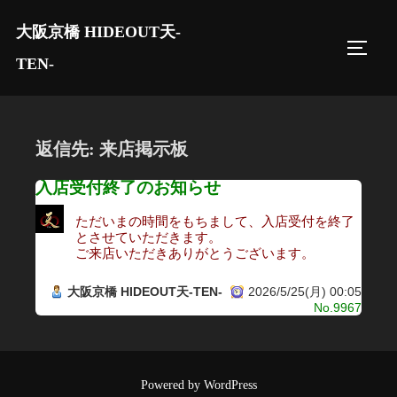
コ
大阪京橋 HIDEOUT天-
ン
サイド
テ
TEN-
ン
ツ
へ
返信先: 来店掲示板
ス
キ
入店受付終了のお知らせ
ッ
ただいまの時間をもちまして、入店受付を終了
プ
とさせていただきます。
ご来店いただきありがとうございます。
大阪京橋 HIDEOUT天-TEN-
2026/5/25(月) 00:05
No.9967
Powered by WordPress