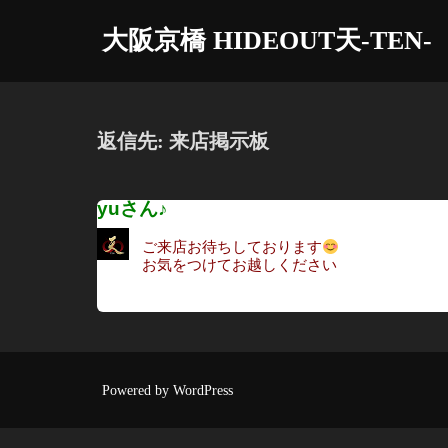
コ
大阪京橋 HIDEOUT天-TEN-
ン
テ
ン
ツ
返信先: 来店掲示板
へ
ス
yuさん♪
キ
ッ
ご来店お待ちしております
プ
お気をつけてお越しください
Powered by WordPress