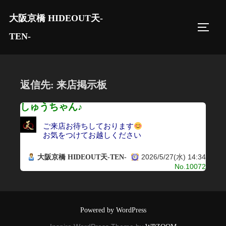
コ
大阪京橋 HIDEOUT天-
ン
サイド
テ
TEN-
ン
ツ
へ
返信先: 来店掲示板
ス
キ
しゅうちゃん♪
ッ
ご来店お待ちしております
プ
お気をつけてお越しください
2026/5/27(水) 14:34
大阪京橋 HIDEOUT天-TEN-
No.10072
Powered by WordPress