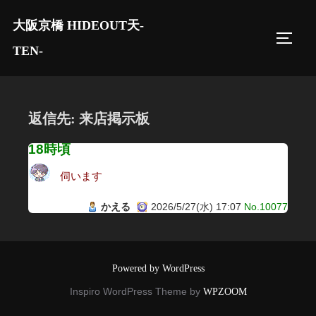
コ
大阪京橋 HIDEOUT天-
ン
サイド
テ
TEN-
ン
ツ
へ
返信先: 来店掲示板
ス
キ
18時頃
ッ
伺います
プ
かえる
2026/5/27(水) 17:07
No.10077
Powered by WordPress
Inspiro WordPress Theme by
WPZOOM