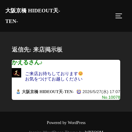
コ
大阪京橋 HIDEOUT天-
ン
サイド
テ
TEN-
ン
ツ
へ
返信先: 来店掲示板
ス
キ
かえるさん♪
ッ
ご来店お待ちしております
プ
お気をつけてお越しください
2026/5/27(水) 17:07
大阪京橋 HIDEOUT天-TEN-
No.10078
Powered by WordPress