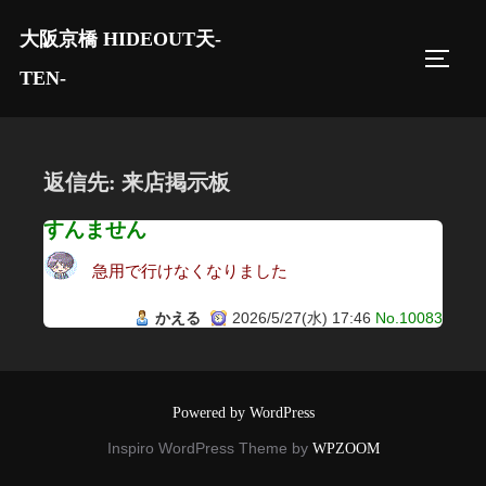
コ
大阪京橋 HIDEOUT天-
ン
サイド
テ
TEN-
ン
ツ
へ
返信先: 来店掲示板
ス
キ
すんません
ッ
急用で行けなくなりました
プ
かえる
2026/5/27(水) 17:46
No.10083
Powered by WordPress
Inspiro WordPress Theme by
WPZOOM