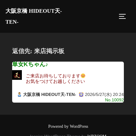
コ
大阪京橋 HIDEOUT天-
ン
サイド
テ
TEN-
ン
ツ
へ
返信先: 来店掲示板
ス
キ
単女Kちゃん♪
ッ
ご来店お待ちしております
プ
お気をつけてお越しください
大阪京橋 HIDEOUT天-TEN-
2026/5/27(水) 20:24
No.10092
Powered by WordPress