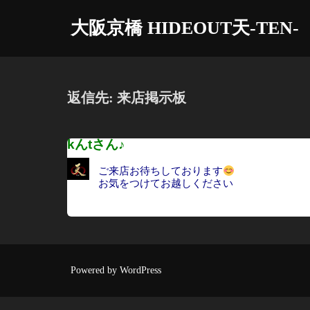
コ
大阪京橋 HIDEOUT天-TEN-
ン
テ
ン
ツ
返信先: 来店掲示板
へ
ス
kんtさん♪
キ
ッ
ご来店お待ちしております
プ
お気をつけてお越しください
Powered by WordPress