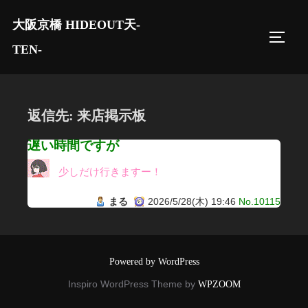
コ
大阪京橋 HIDEOUT天-
ン
サイド
テ
TEN-
ン
ツ
へ
返信先: 来店掲示板
ス
キ
遅い時間ですが
ッ
少しだけ行きますー！
プ
まる
2026/5/28(木) 19:46
No.10115
Powered by WordPress
Inspiro WordPress Theme by
WPZOOM