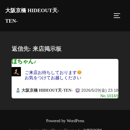
コ
大阪京橋 HIDEOUT天-
ン
サイド
テ
TEN-
ン
ツ
へ
返信先: 来店掲示板
ス
キ
ほちゃん♪
ッ
ご来店お待ちしております
プ
お気をつけてお越しください
2026/5/29(金) 23:18
大阪京橋 HIDEOUT天-TEN-
No.10169
Powered by WordPress