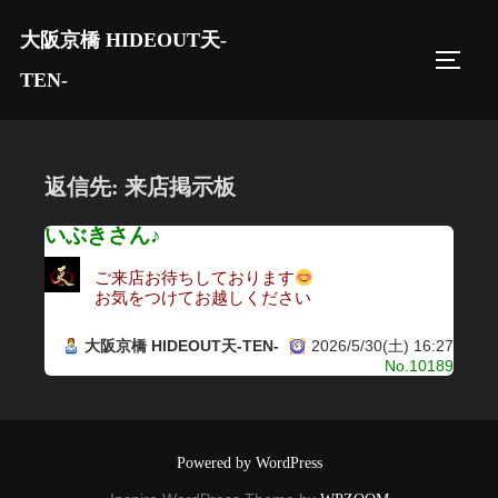
コ
大阪京橋 HIDEOUT天-
ン
サイド
テ
TEN-
ン
ツ
へ
返信先: 来店掲示板
ス
キ
いぶきさん♪
ッ
ご来店お待ちしております
プ
お気をつけてお越しください
大阪京橋 HIDEOUT天-TEN-
2026/5/30(土) 16:27
No.10189
Powered by WordPress