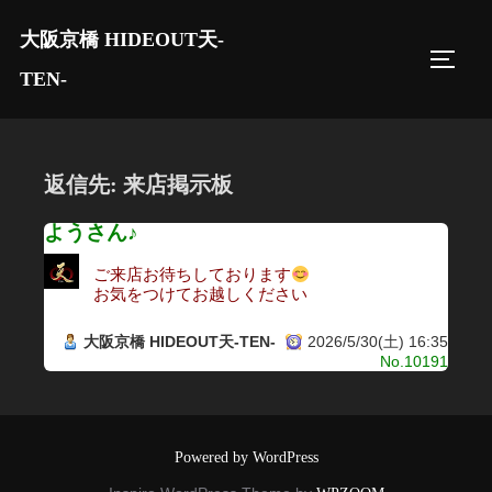
コ
大阪京橋 HIDEOUT天-
ン
サイド
テ
TEN-
ン
ツ
へ
返信先: 来店掲示板
ス
キ
ようさん♪
ッ
ご来店お待ちしております
プ
お気をつけてお越しください
大阪京橋 HIDEOUT天-TEN-
2026/5/30(土) 16:35
No.10191
Powered by WordPress