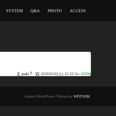
SYSTEM
Q&A
PHOTO
ACCESS
yuki
2026/5/30(土) 21:53
No.10208
Inspiro WordPress Theme by
WPZOOM