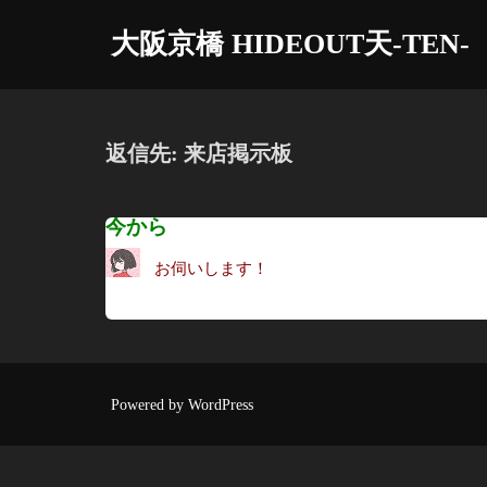
コ
大阪京橋 HIDEOUT天-TEN-
ン
テ
ン
ツ
返信先: 来店掲示板
へ
ス
今から
キ
ッ
お伺いします！
プ
Powered by WordPress