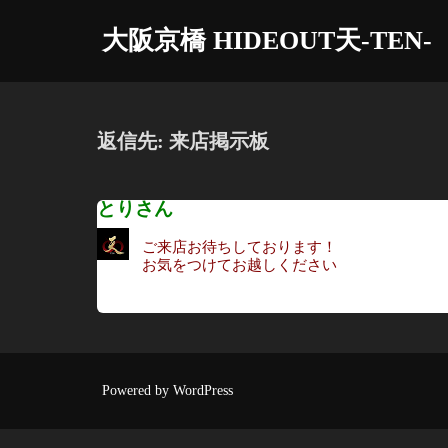
コ
大阪京橋 HIDEOUT天-TEN-
ン
テ
ン
ツ
返信先: 来店掲示板
へ
ス
とりさん
キ
ッ
ご来店お待ちしております！
プ
お気をつけてお越しください
Powered by WordPress