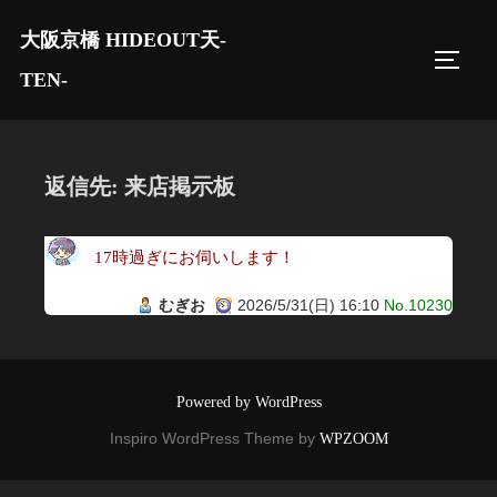
コ
大阪京橋 HIDEOUT天-
ン
サイド
テ
TEN-
ン
ツ
へ
返信先: 来店掲示板
ス
キ
17時過ぎにお伺いします！
ッ
プ
むぎお
2026/5/31(日) 16:10
No.10230
Powered by WordPress
Inspiro WordPress Theme by
WPZOOM